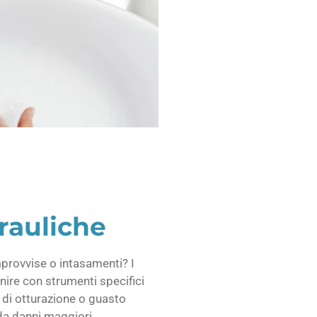
rauliche
provvise o intasamenti? I
enire con strumenti specifici
 di otturazione o guasto
da danni maggiori.