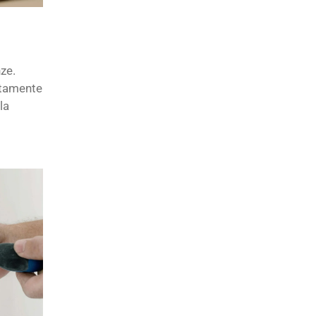
ze.
atamente
la