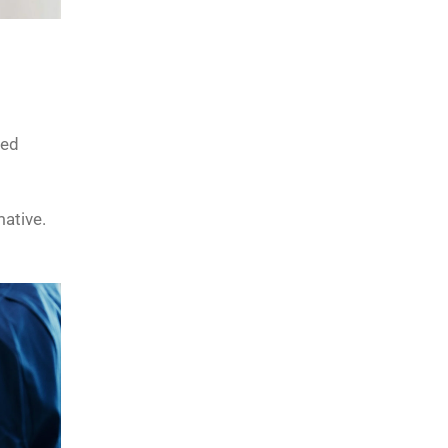
 ed
mative.