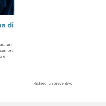
a di
urature,
a sempre
a e
Richiedi un preventivo