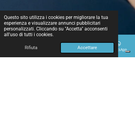
Questo sito utilizza i cookies per migliorare la tua
esperienza e visualizzare annunci pubblicitari
personalizzati. Cliccando su "Accetta" acconsenti
all'uso di tutti i cookies.
Rifiuta
Accettare
Email
Telefono
Mappa
Facebook
WhatsApp
Gestione dei pagamenti e tariffe
speciali
Le nostre tariffe sono definite in base al tipo di intervento e
all'orario. Sottolineiamo che gli interventi effettuati al di fuori
del normale orario lavorativo (dalle 20:00 alle 08:00) o nei
giorni festivi subiranno una maggiorazione tariffaria. Il
prezzo finale della riparazione, comprensivo di manodopera